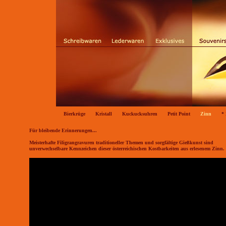
Bierkrüge
Kristall
Kuckucksuhren
Petit Point
Zinn
*
Für bleibende Erinnerungen...
Meisterhafte Filigrangravuren traditioneller Themen und sorgfältige Gießkunst sind
unverwechselbare Kennzeichen dieser österreichischen Kostbarkeiten aus erlesenem Zinn.