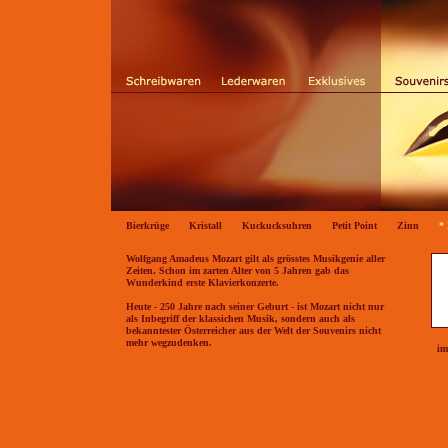
Bierkrüge
Kristall
Kuckucksuhren
Petit Point
Zinn
*
Wolfgang Amadeus Mozart gilt als grösstes Musikgenie aller
Zeiten. Schon im zarten Alter von 5 Jahren gab das
Wunderkind erste Klavierkonzerte.
Heute - 250 Jahre nach seiner Geburt - ist Mozart nicht nur
als Inbegriff der klassichen Musik, sondern auch als
bekanntester Österreicher aus der Welt der Souvenirs nicht
mehr wegzudenken.
im